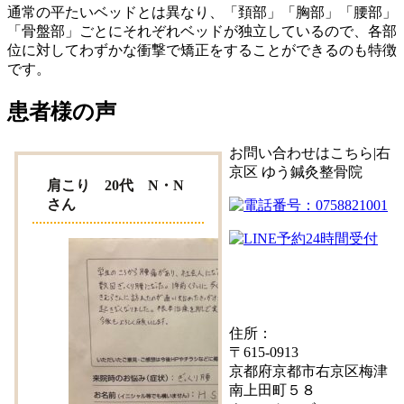
通常の平たいベッドとは異なり、「頚部」「胸部」「腰部」
「骨盤部」ごとにそれぞれベッドが独立しているので、各部
位に対してわずかな衝撃で矯正をすることができるのも特徴
です。
患者様の声
お問い合わせはこちら|右
京区 ゆう鍼灸整骨院
肩こり 20代 N・N
さん
住所：
〒615-0913
京都府京都市右京区梅津
南上田町５８