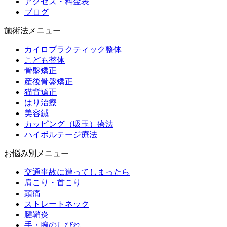
アクセス・料金表
ブログ
施術法メニュー
カイロプラクティック整体
こども整体
骨盤矯正
産後骨盤矯正
猫背矯正
はり治療
美容鍼
カッピング（吸玉）療法
ハイボルテージ療法
お悩み別メニュー
交通事故に遭ってしまったら
肩こり・首こり
頭痛
ストレートネック
腱鞘炎
手・腕のしびれ