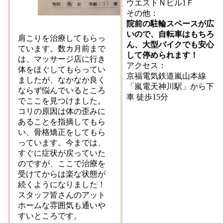
ウエストＮビル1Ｆ
その他：
院前の駐輪スペースが広
いので、自転車はもちろ
肩こりを治療してもらっ
ん、大型バイクでも安心
ています。数カ月前まで
して停められます！
は、マッサージ店に行き
アクセス：
体をほぐしてもらってい
京福電気鉄道嵐山本線
ましたが、なかなか良く
「嵐電天神川駅」から下
ならず悩んでいるところ
車 徒歩15分
でここを見つけました。
コリの原因は体の歪みに
あることを指摘してもら
い、骨格矯正をしてもら
っています。今までは、
すぐに症状が戻っていた
のですが、ここで治療を
受けてからは楽な状態が
続くようになりました！
スタッフ皆さんのアット
ホームな雰囲気も通いや
すいところです。