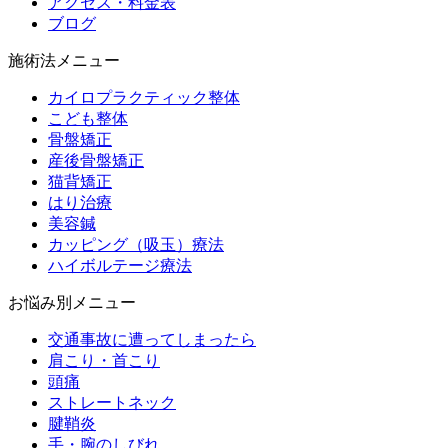
アクセス・料金表
ブログ
施術法メニュー
カイロプラクティック整体
こども整体
骨盤矯正
産後骨盤矯正
猫背矯正
はり治療
美容鍼
カッピング（吸玉）療法
ハイボルテージ療法
お悩み別メニュー
交通事故に遭ってしまったら
肩こり・首こり
頭痛
ストレートネック
腱鞘炎
手・腕のしびれ