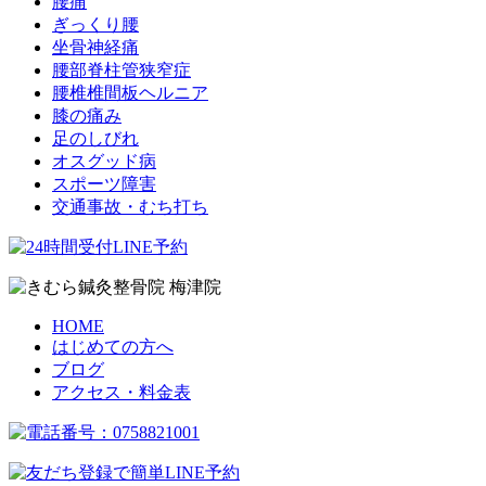
腰痛
ぎっくり腰
坐骨神経痛
腰部脊柱管狭窄症
腰椎椎間板ヘルニア
膝の痛み
足のしびれ
オスグッド病
スポーツ障害
交通事故・むち打ち
HOME
はじめての方へ
ブログ
アクセス・料金表