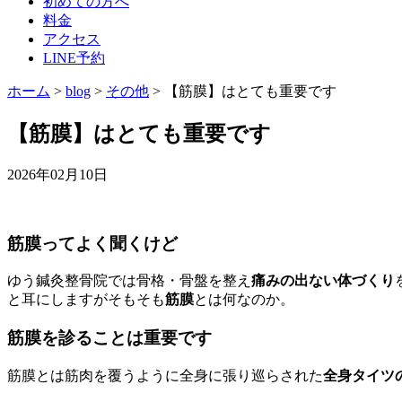
初めての方へ
料金
アクセス
LINE予約
ホーム
>
blog
>
その他
>
【筋膜】はとても重要です
【筋膜】はとても重要です
2026年02月10日
筋膜ってよく聞くけど
ゆう鍼灸整骨院では骨格・骨盤を整え
痛みの出ない体づくり
と耳にしますがそもそも
筋膜
とは何なのか。
筋膜を診ることは重要です
筋膜とは筋肉を覆うように全身に張り巡らされた
全身タイツ