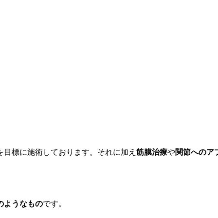
を目標に施術しております。それに加え
筋膜治療
や
関節へのア
のようなもの
です。