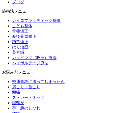
ブログ
施術法メニュー
カイロプラクティック整体
こども整体
骨盤矯正
産後骨盤矯正
猫背矯正
はり治療
美容鍼
カッピング（吸玉）療法
ハイボルテージ療法
お悩み別メニュー
交通事故に遭ってしまったら
肩こり・首こり
頭痛
ストレートネック
腱鞘炎
手・腕のしびれ