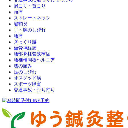
肩こり・首こり
頭痛
ストレートネック
腱鞘炎
手・腕のしびれ
腰痛
ぎっくり腰
坐骨神経痛
腰部脊柱管狭窄症
腰椎椎間板ヘルニア
膝の痛み
足のしびれ
オスグッド病
スポーツ障害
交通事故・むち打ち